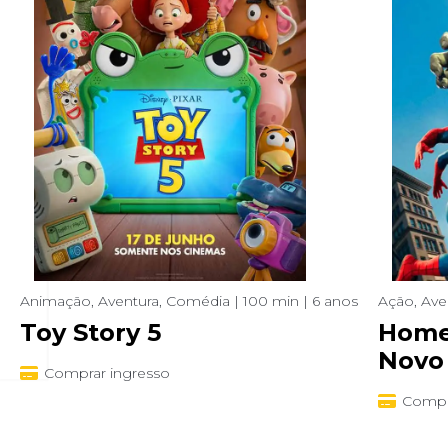
Animação, Aventura, Comédia | 100 min | 6 anos
Ação, Aven
Toy Story 5
Home
Novo
Comprar ingresso
Compr