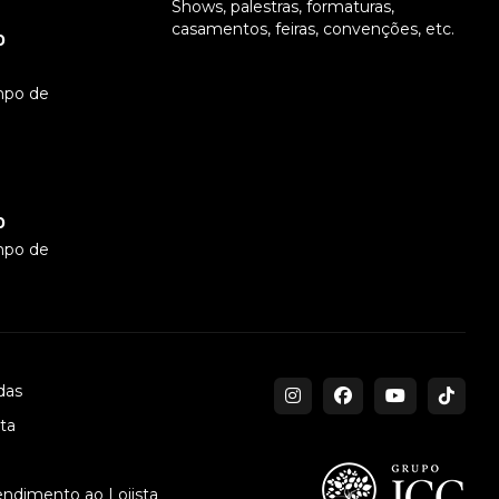
Shows, palestras, formaturas,
casamentos, feiras, convenções, etc.
0
mpo de
0
mpo de
das
sta
endimento ao Lojista