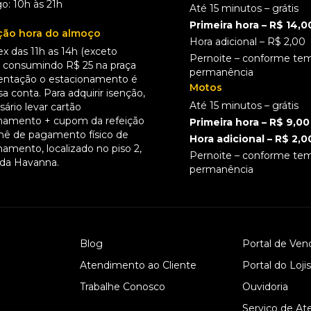
: 10h às 21h
Até 15 minutos – grátis
Primeira hora – R$ 14,0
ão hora do almoço
Hora adicional – R$ 2,00
ex das 11h as 14h (exceto
Pernoite – conforme te
), consumindo R$ 25 na praça
permanência
entação o estacionamento é
Motos
a conta. Para adquirir isenção,
Até 15 minutos – grátis
ário levar cartão
namento + cupom da refeição
Primeira hora – R$ 9,00
hê de pagamento físico de
Hora adicional – R$ 2,0
namento, localizado no piso 2,
Pernoite – conforme te
 da Havanna.
permanência
Blog
Portal de Ven
Atendimento ao Cliente
Portal do Loji
Trabalhe Conosco
Ouvidoria
Serviço de At