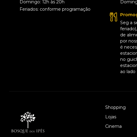
Domingo: 12h às 20h
Domingo
Feriados: conforme programação
Promoç
Seg a s
feriado
de alim
por noss
é necess
estacio
no guic
estacio
ao lado
Shopping
Lojas
Cinema