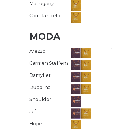
Mahogany
Camilla Grello
MODA
1
Arezzo
1
Carmen Steffens
Damyller
Dudalina
Shoulder
Jef
Hope