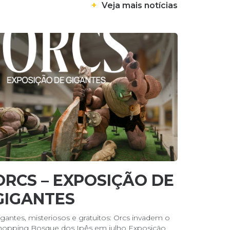
+
Veja mais notícias
ORCS – EXPOSIÇÃO DE
GIGANTES
igantes, misteriosos e gratuitos: Orcs invadem o
hopping Bosque dos Ipês em julho Exposição