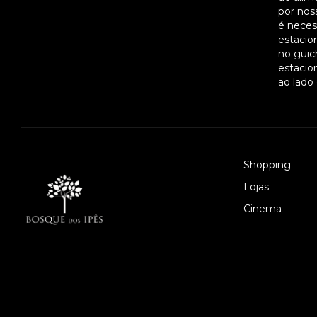
por noss
é necess
estacio
no guic
estacio
ao lado
Shopping
Lojas
Cinema