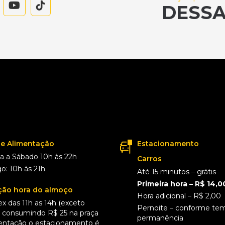
DESSA
de Alimentação
Estacionamento
 a Sábado 10h às 22h
Carros
: 10h às 21h
Até 15 minutos – grátis
Primeira hora – R$ 14,0
ão hora do almoço
Hora adicional – R$ 2,00
ex das 11h as 14h (exceto
Pernoite – conforme te
), consumindo R$ 25 na praça
permanência
entação o estacionamento é