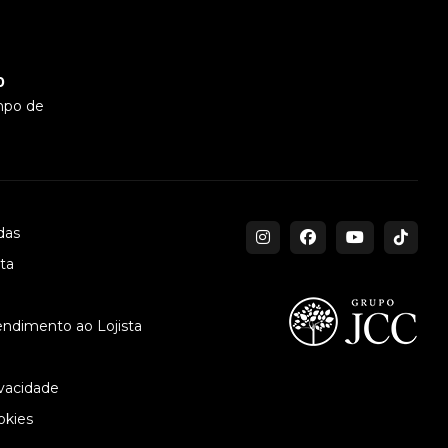
0
mpo de
das
sta
endimento ao Lojista
ivacidade
okies