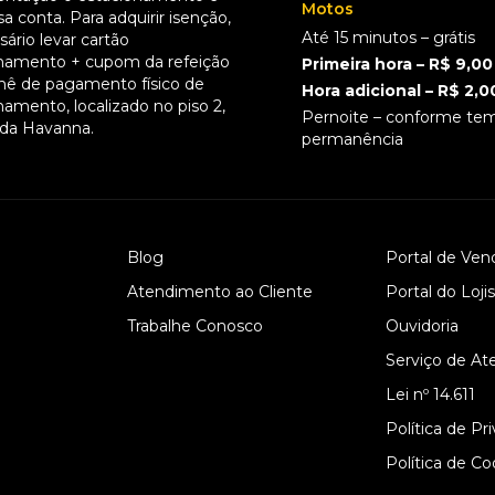
Motos
a conta. Para adquirir isenção,
Até 15 minutos – grátis
ário levar cartão
namento + cupom da refeição
Primeira hora – R$ 9,00
hê de pagamento físico de
Hora adicional – R$ 2,0
namento, localizado no piso 2,
Pernoite – conforme te
 da Havanna.
permanência
Blog
Portal de Ven
Atendimento ao Cliente
Portal do Loji
Trabalhe Conosco
Ouvidoria
Serviço de At
Lei nº 14.611
Política de Pr
Política de Co