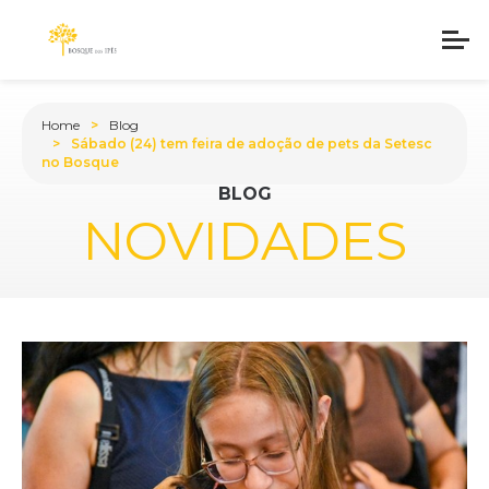
Home
Blog
Sábado (24) tem feira de adoção de pets da Setesc
no Bosque
BLOG
NOVIDADES