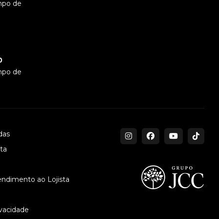
mpo de
0
mpo de
das
sta
endimento ao Lojista
ivacidade