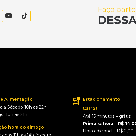
Faça parte
DESSA
de Alimentação
Estacionamento
 a Sábado 10h às 22h
Carros
: 10h às 21h
Até 15 minutos – grátis
Primeira hora – R$ 14,0
ão hora do almoço
Hora adicional – R$ 2,00
ex das 11h as 14h (exceto