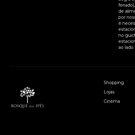
feriado
de alim
por noss
é necess
estacio
no guic
estacio
ao lado
Shopping
Lojas
Cinema