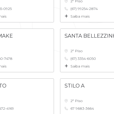
2º Piso
55-0925
(67) 99254-2874
mais
Saiba mais
MAKE
SANTA BELLEZZIN
2º Piso
50-7478
(67) 3354-6050
mais
Saiba mais
TO
STILO A
2º Piso
472-4169
67 9683-3664