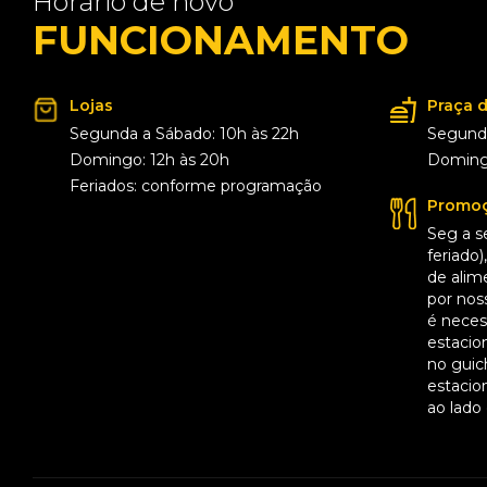
Horário de novo
FUNCIONAMENTO
Lojas
Praça 
Segunda a Sábado: 10h às 22h
Segunda
Domingo: 12h às 20h
Domingo
Feriados: conforme programação
Promoç
Seg a s
feriado
de alim
por noss
é necess
estacio
no guic
estacio
ao lado