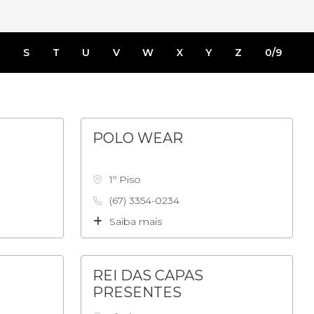
R
S
T
U
V
W
X
Y
Z
0/9
POLO WEAR
1º Piso
(67) 3354-0234
Saiba mais
REI DAS CAPAS
PRESENTES