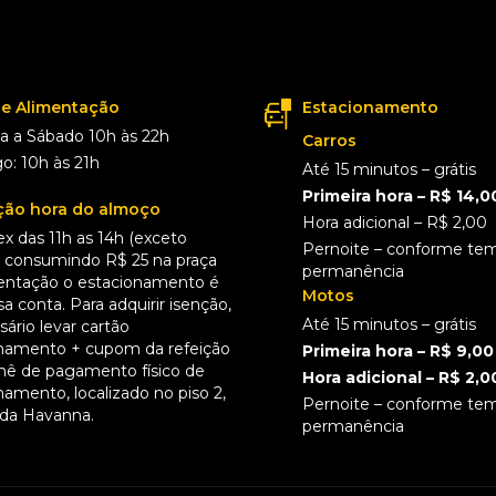
de Alimentação
Estacionamento
 a Sábado 10h às 22h
Carros
: 10h às 21h
Até 15 minutos – grátis
Primeira hora – R$ 14,0
ão hora do almoço
Hora adicional – R$ 2,00
ex das 11h as 14h (exceto
Pernoite – conforme te
), consumindo R$ 25 na praça
permanência
entação o estacionamento é
Motos
a conta. Para adquirir isenção,
Até 15 minutos – grátis
ário levar cartão
namento + cupom da refeição
Primeira hora – R$ 9,00
hê de pagamento físico de
Hora adicional – R$ 2,0
namento, localizado no piso 2,
Pernoite – conforme te
 da Havanna.
permanência