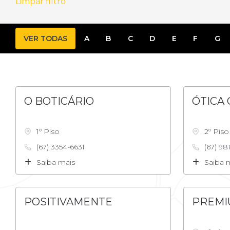
Limpar filtro
VER TODAS
A
B
C
D
E
F
G
O BOTICÁRIO
ÓTICA 
1º Piso
2º Piso
(67) 3354-6631
(67) 98
Saiba mais
Saiba 
POSITIVAMENTE
PREMI