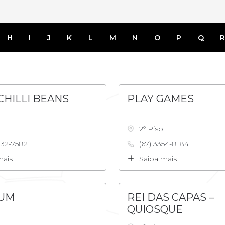
H
I
J
K
L
M
N
O
P
Q
CHILLI BEANS
PLAY GAMES
2º Piso
132-7582
(67) 3354-8184
mais
Saiba mais
UM
REI DAS CAPAS –
QUIOSQUE