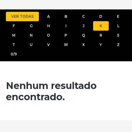
VER TODAS
A
B
C
D
E
F
G
H
I
J
K
L
M
N
O
P
Q
R
S
T
U
V
W
X
Y
Z
0/9
Nenhum resultado
encontrado.