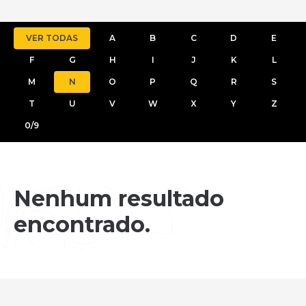
VER TODAS
A
B
C
D
E
F
G
H
I
J
K
L
M
N
O
P
Q
R
S
T
U
V
W
X
Y
Z
0/9
Nenhum resultado
encontrado.