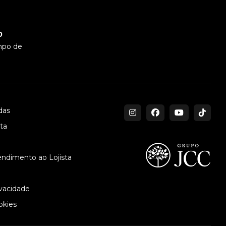
0
mpo de
das
sta
endimento ao Lojista
ivacidade
okies