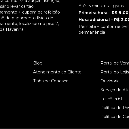
a conta. Para adquirir isenção,
Até 15 minutos – grátis
ário levar cartão
namento + cupom da refeição
Primeira hora – R$ 9,00
hê de pagamento físico de
Hora adicional – R$ 2,0
namento, localizado no piso 2,
Pernoite – conforme te
 da Havanna.
permanência
Blog
Portal de Ven
Atendimento ao Cliente
Portal do Loji
Trabalhe Conosco
Ouvidoria
Serviço de At
Lei nº 14.611
Política de Pr
Política de Co