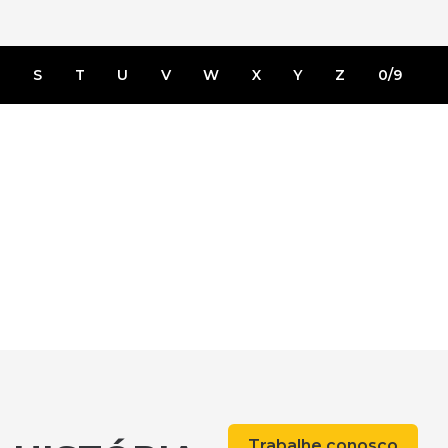
R
S
T
U
V
W
X
Y
Z
0/9
Trabalhe conosco