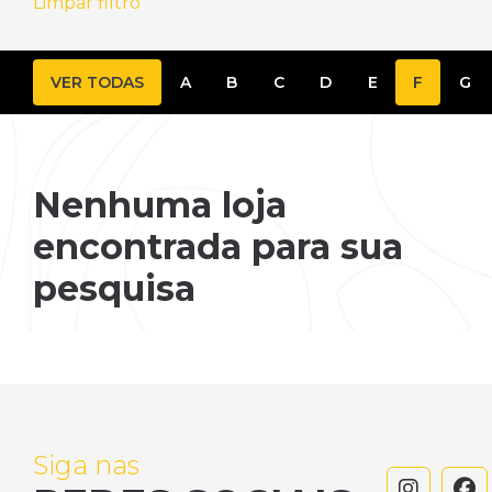
Limpar filtro
VER TODAS
A
B
C
D
E
F
G
Nenhuma loja
encontrada para sua
pesquisa
Siga nas