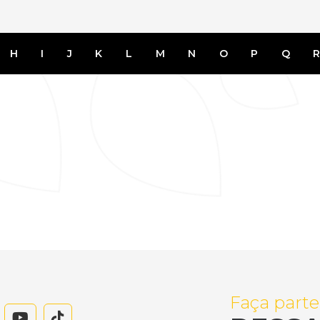
H
I
J
K
L
M
N
O
P
Q
Faça parte