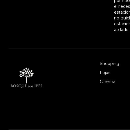
por noss
é necess
estacio
no guic
estacio
ao lado
Shopping
Lojas
Cinema