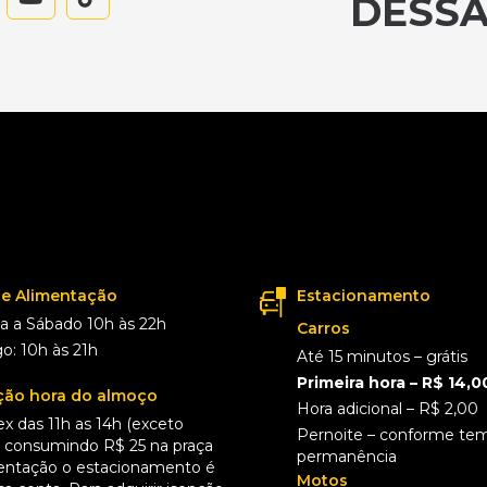
DESSA
de Alimentação
Estacionamento
 a Sábado 10h às 22h
Carros
: 10h às 21h
Até 15 minutos – grátis
Primeira hora – R$ 14,0
ão hora do almoço
Hora adicional – R$ 2,00
ex das 11h as 14h (exceto
Pernoite – conforme te
), consumindo R$ 25 na praça
permanência
entação o estacionamento é
Motos