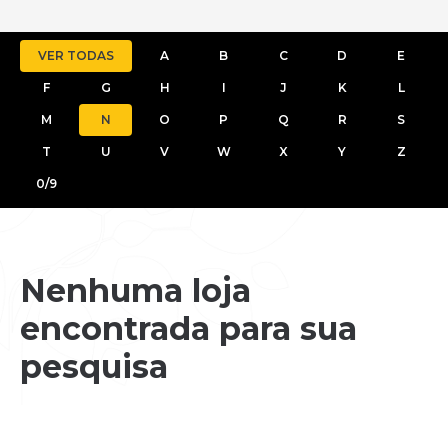
VER TODAS
A
B
C
D
E
F
G
H
I
J
K
L
M
N
O
P
Q
R
S
T
U
V
W
X
Y
Z
0/9
Nenhuma loja
encontrada para sua
pesquisa