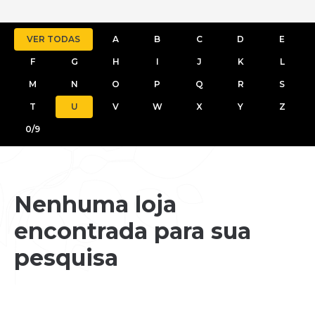
VER TODAS
A
B
C
D
E
F
G
H
I
J
K
L
M
N
O
P
Q
R
S
T
U
V
W
X
Y
Z
0/9
Nenhuma loja
encontrada para sua
pesquisa