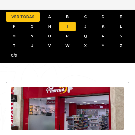
VER TODAS
A
B
C
D
E
F
G
H
I
J
K
L
M
N
O
P
Q
R
S
T
U
V
W
X
Y
Z
0/9