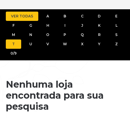
VER TODAS
A
B
C
D
E
F
G
H
I
J
K
L
M
N
O
P
Q
R
S
T
U
V
W
X
Y
Z
0/9
Nenhuma loja
encontrada para sua
pesquisa